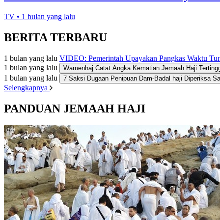
TV
• 1 bulan yang lalu
BERITA TERBARU
1 bulan yang lalu
VIDEO: Pemerintah Upayakan Pangkas Waktu Tun
1 bulan yang lalu
Wamenhaj Catat Angka Kematian Jemaah Haji Tertingg
1 bulan yang lalu
7 Saksi Dugaan Penipuan Dam-Badal haji Diperiksa Sa
Selengkapnya
PANDUAN JEMAAH HAJI